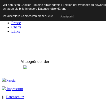
Wir benutzen Cookies, um eine einwandfreie Funktion der Webseite zu gewährl
Home
schauen sie bitte in unsere
Datenschutzerklärung
.
Wir
Termine
Ich akteptiere Cookies von dieser Seite.
Akzeptiert
Events
Presse
Charts
Links
Mitbegründer de
r
Kontakt
Impressum
§
Datenschutz