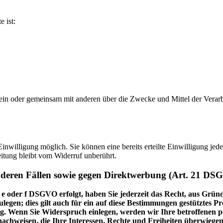
e ist:
ie allein oder gemeinsam mit anderen über die Zwecke und Mittel der V
nwilligung möglich. Sie können eine bereits erteilte Einwilligung jede
itung bleibt vom Widerruf unberührt.
nderen Fällen sowie gegen Direktwerbung (Art. 21 DS
 e oder f DSGVO erfolgt, haben Sie jederzeit das Recht, aus Gründ
en; dies gilt auch für ein auf diese Bestimmungen gestütztes Prof
. Wenn Sie Widerspruch einlegen, werden wir Ihre betroffenen pe
achweisen, die Ihre Interessen, Rechte und Freiheiten überwiege